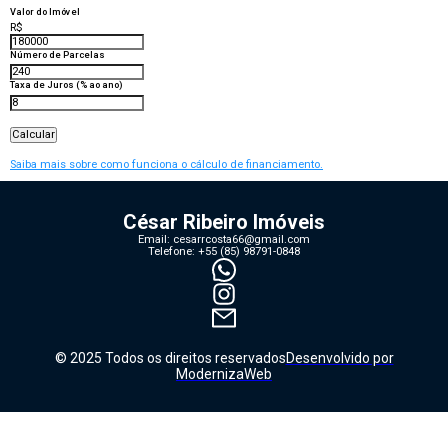
Valor do Imóvel
R$
Número de Parcelas
Taxa de Juros (% ao ano)
Calcular
Saiba mais sobre como funciona o cálculo de financiamento.
César Ribeiro Imóveis
Email:
cesarrcosta66@gmail.com
Telefone:
+55 (85) 98791-0848
© 2025 Todos os direitos reservados
Desenvolvido por
ModernizaWeb