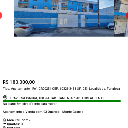
R$ 180.000,00
Tipo:
Apartamento
| Ref:
CR0025
| CEP:
60326-345
| UF:
CE
| Localidade:
Fortaleza
TRAVESSA ISAURA, 100, JACARECANGA, AP 201, FORTALEZA, CE
Na planta
Em obras
Pronto para morar
Apartamento a Venda com 03 Quartos - Monte Castelo
Área útil:
72
m2
Quartos:
3