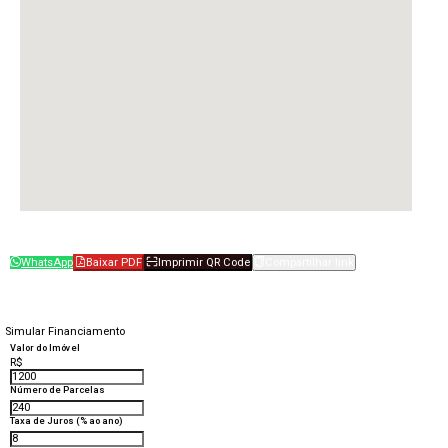
WhatsApp
Baixar PDF
Imprimir QR Code
Compartilhar link
Simular Financiamento
Valor do Imóvel
R$
Número de Parcelas
Taxa de Juros (% ao ano)